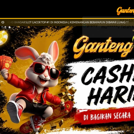
 GACOR TOP #1 DI INDONESIA | KEMENANGAN BERAPAPUN DIBAYAR LUNAS !!!
SELAMAT