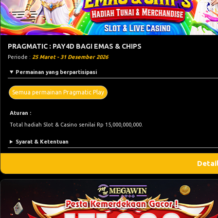
PRAGMATIC : PAY4D BAGI EMAS & CHIPS
Periode :
25 Maret - 31 Desember 2026
Permainan yang berpartisipasi
Semua permainan Pragmatic Play
Aturan :
Total hadiah Slot & Casino senilai Rp 15,000,000,000.
Syarat & Ketentuan
Detai