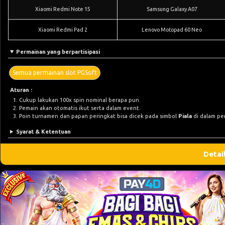
Xiaomi Redmi Note 15
Samsung Galaxy A07
Xiaomi Redmi Pad 2
Lenovo Motopad 60 Neo
Permainan yang berpartisipasi
Semua permainan slot PGSoft
Aturan :
Cukup lakukan 100x spin nominal berapa pun.
Pemain akan otomatis ikut serta dalam event.
Poin turnamen dan papan peringkat bisa dicek pada simbol
Piala
di dalam pe
Syarat & Ketentuan
Detai