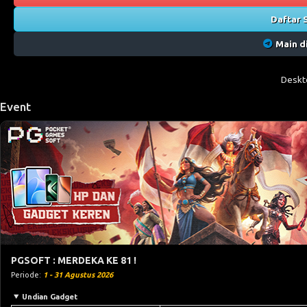
Daftar 
Main d
Deskt
Event
PGSOFT : MERDEKA KE 81 !
Periode:
1 - 31 Agustus 2026
Undian Gadget