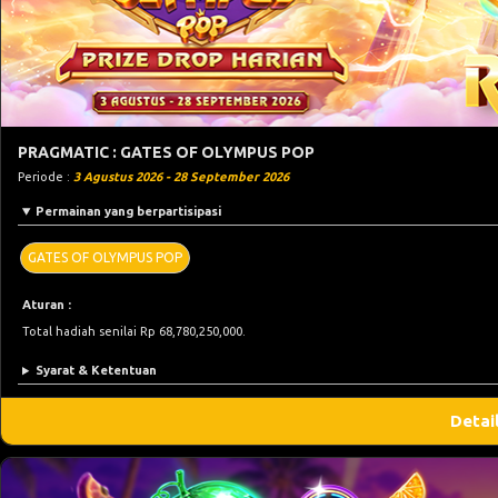
PRAGMATIC : GATES OF OLYMPUS POP
Periode :
3 Agustus 2026 - 28 September 2026
Permainan yang berpartisipasi
GATES OF OLYMPUS POP
Aturan :
Total hadiah senilai Rp 68,780,250,000.
Syarat & Ketentuan
Detai