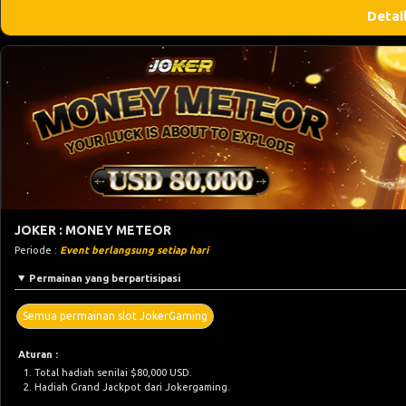
Detai
JOKER : MONEY METEOR
Periode :
Event berlangsung setiap hari
Permainan yang berpartisipasi
Semua permainan slot JokerGaming
Aturan :
Total hadiah senilai $80,000 USD.
Hadiah Grand Jackpot dari Jokergaming.