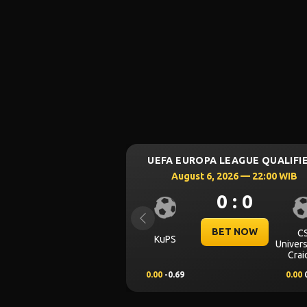
Caishens Cash Pots
St
UEFA EUROPA LEAGUE QUALIFI
August 7, 2026 — 00:45 WIB
Sweet Bonanza Super
Mahjo
0 : 0
Scatter
Previous
BET NOW
PAOK
Ander
0.5
0.66
-0.5
-