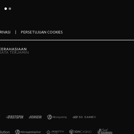
ney
Aztec Bonanza
RIVASI
|
PERSETUJUAN COOKIES
eluxe
Christmas Carol
Megaways