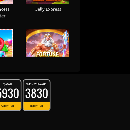
ncess
Jelly Express
ter
anza
Fortune of Olympus
QATAR
SYDNEY PAY4D
5930
3830
5/8/2026
6/8/2026