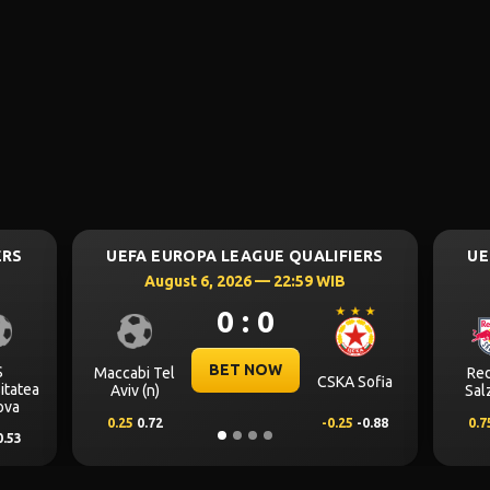
arlight Wins
Sanatorium Secrets
Lucky Tiger
ERS
UEFA EUROPA LEAGUE QUALIFIERS
UE
August 7, 2026 — 00:00 WIB
ng Wins - Gong
Wisdom of Athena
Sweet Rush B
0 : 0
Xi Fa Cai
1000
BET NOW
FC Hradec
Jagi
lecht
Besiktas
Kralove
Bia
0.82
-0.25
-0.81
0.25
0.61
0.0