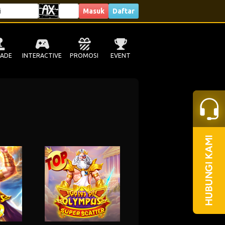
SELAMAT DATANG DI GANTENG4D BANDAR SLOT GACOR TOP #1 DI INDONESIA
Masuk
Daftar
ADE
INTERACTIVE
PROMOSI
EVENT