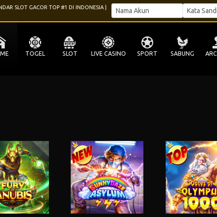
GACOR TOP #1 DI INDONESIA | KEMENANGAN BERAPAPUN DIBAYAR LUNAS !!!
ME
TOGEL
SLOT
LIVE CASINO
SPORT
SABUNG
ARC