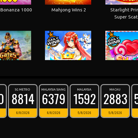
 Bonanza 1000
Mahjong Wins 2
Starlight Pri
Super Scat
 of Gatot Kaca
Starlight Princess
Sweet Bon
1000
SG METRO
MALAYSIA SIANG
MALAYSIA
MACAU
0
8814
6379
1592
2883
6/8/2026
6/8/2026
5/8/2026
5/8/2026