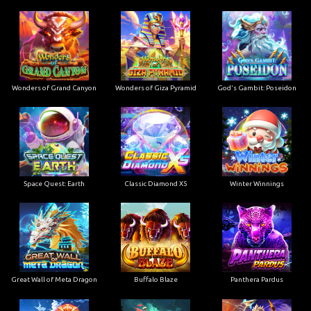
Mahjong Gold: Dragon
Mahjong Gold: Phoenix
Wonders of Colosseum
Wonders of Grand Canyon
Wonders of Giza Pyramid
God's Gambit: Poseidon
Space Quest: Earth
Classic Diamond X5
Winter Winnings
Great Wall of Meta Dragon
Buffalo Blaze
Panthera Pardus