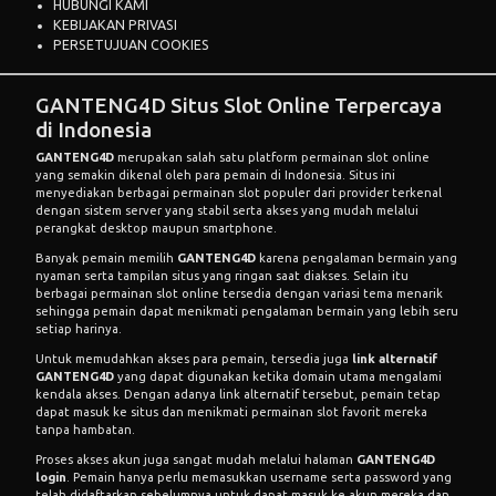
INFORMASI BANK
HUBUNGI KAMI
KEBIJAKAN PRIVASI
PERSETUJUAN COOKIES
GANTENG4D Situs Slot Online Terpercaya
di Indonesia
GANTENG4D
merupakan salah satu platform permainan slot online
yang semakin dikenal oleh para pemain di Indonesia. Situs ini
menyediakan berbagai permainan slot populer dari provider terkenal
dengan sistem server yang stabil serta akses yang mudah melalui
perangkat desktop maupun smartphone.
Banyak pemain memilih
GANTENG4D
karena pengalaman bermain yang
nyaman serta tampilan situs yang ringan saat diakses. Selain itu
berbagai permainan slot online tersedia dengan variasi tema menarik
sehingga pemain dapat menikmati pengalaman bermain yang lebih seru
setiap harinya.
Untuk memudahkan akses para pemain, tersedia juga
link alternatif
GANTENG4D
yang dapat digunakan ketika domain utama mengalami
kendala akses. Dengan adanya link alternatif tersebut, pemain tetap
dapat masuk ke situs dan menikmati permainan slot favorit mereka
tanpa hambatan.
Proses akses akun juga sangat mudah melalui halaman
GANTENG4D
login
. Pemain hanya perlu memasukkan username serta password yang