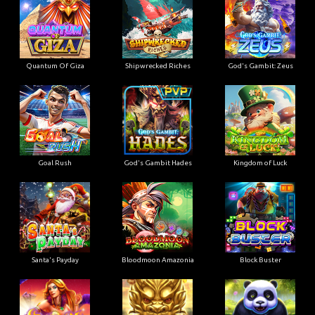
Quantum Of Giza
Shipwrecked Riches
God's Gambit: Zeus
Goal Rush
God's Gambit Hades
Kingdom of Luck
Santa's Payday
Bloodmoon Amazonia
Block Buster