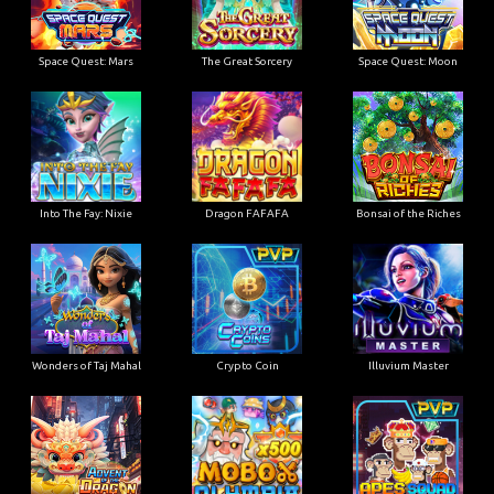
Space Quest: Mars
The Great Sorcery
Space Quest: Moon
Into The Fay: Nixie
Dragon FAFAFA
Bonsai of the Riches
Wonders of Taj Mahal
Crypto Coin
Illuvium Master