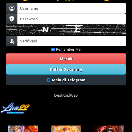
Remember Me
Masuk
Daftar Sekarang
Main di Telegram
Desktop
Wap