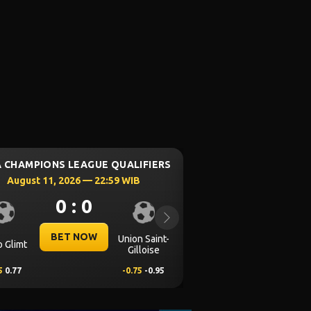
eens
Oceans Call
A CHAMPIONS LEAGUE QUALIFIERS
August 11, 2026 — 22:00 WIB
0 : 0
Next
BET NOW
t Almaty
Levski Sofia
(n)
lage
Dragons Throne
0
0.76
0.00
-0.94