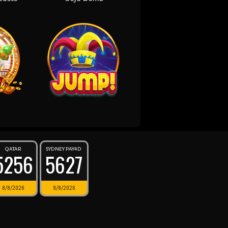
ky
Jump!
QATAR
SYDNEY PAY4D
5256
5627
8/8/2026
9/8/2026
Mystic Rings