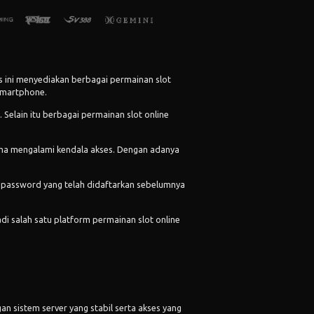
Panda Panda
s ini menyediakan berbagai permainan slot
 smartphone.
Selain itu berbagai permainan slot online
ma mengalami kendala akses. Dengan adanya
 password yang telah didaftarkan sebelumnya
i salah satu platform permainan slot online
er
12 Zodiacs
 sistem server yang stabil serta akses yang