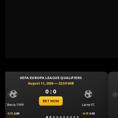
UEFA CHAMPIONS LEAGUE QUALIFIERS
August 11, 2026 — 22:59 WIB
0 : 0
Previous
Ne
BET NOW
ne FC
Bodo Glimt
Union Saint-
5
0.93
0.75
0.77
-0.75
-0