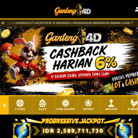
NG4D BANDAR SLOT GACOR TOP #1 DI INDONESIA | KEMENANGAN BERAPAPUN DIBAYAR LUNAS !!!
TOGEL
SLOT
LIVE CASINO
SPORT
ARCADE
SABU
IDR
2,589,713,084