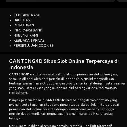
TENTANG KAMI
BANTUAN
PERATURAN
INFORMASI BANK
HUBUNGI KAMI
KEBIJAKAN PRIVASI
PERSETUJUAN COOKIES
GANTENG4D Situs Slot Online Terpercaya di
Indonesia
GANTENG4D
merupakan salah satu platform permainan slot online yang
semakin dikenal oleh para pemain di Indonesia. Situs ini menyediakan
berbagai permainan slot populer dari provider terkenal dengan sistem server
yang stabil serta akses yang mudah melalui perangkat desktop maupun
smartphone.
Banyak pemain memilih
GANTENG4D
karena pengalaman bermain yang
nyaman serta tampilan situs yang ringan saat diakses. Selain itu berbagai
permainan slot online tersedia dengan variasi tema menarik sehingga
pemain dapat menikmati pengalaman bermain yang lebih seru setiap
harinya.
Untuk memudahkan akses para pemain, tersedia juga
link alternatif