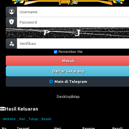
Remember Me
Masuk
Daftar Sekarang
Main di Telegram
Desktop
Wap
Hasil Keluaran
Website:
, Hari:
, Tutup:
, Result:
No
Tanggal
Hari
Pasaran
Result